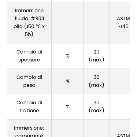
Immersione
fluida, #903
ASTM
olio (150 ℃ x
F146
5h)
Cambio di
20
%
spessore
(max)
Cambio di
30
%
peso
(max)
Cambio di
35
%
trazione
(max)
Immersione:
carburante
ASTM