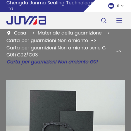
Chengdu Junma Sealing Technology Co.,
it


Ltd.


Casa
Materiale della guarnizione

Carta per guarnizioni Non amianto
Carta per guarnizioni Non amianto serie G
G01/G02/G03
Carta per guarnizioni Non amianto G01