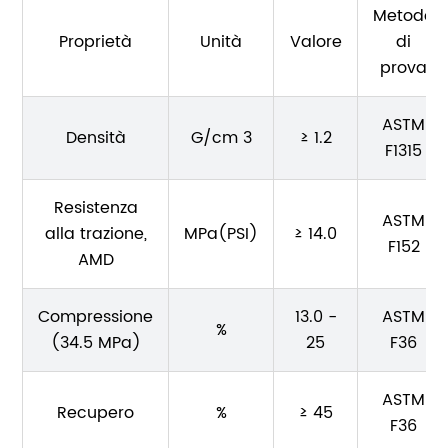
Metodo
Proprietà
Unità
Valore
di
prova
ASTM
Densità
G/cm 3
≥ 1.2
F1315
Resistenza
ASTM
alla trazione,
MPa(PSI)
≥ 14.0
F152
AMD
Compressione
13.0 -
ASTM
%
(34.5 MPa)
25
F36
ASTM
Recupero
%
≥ 45
F36