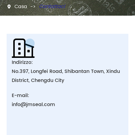
Casa
Contattaci


Indirizzo:
No.397, Longfei Road, Shibantan Town, Xindu
District, Chengdu City
E-mail:
info@jmseal.com