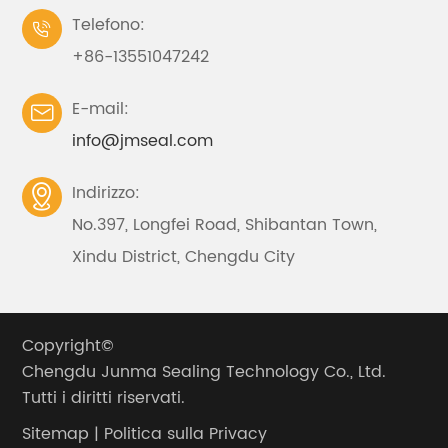
Telefono:

+86-13551047242
E-mail:

info@jmseal.com
Indirizzo:

No.397, Longfei Road, Shibantan Town,
Xindu District, Chengdu City
Copyright©
Chengdu Junma Sealing Technology Co., Ltd.
Tutti i diritti riservati.
Sitemap
|
Politica sulla Privacy