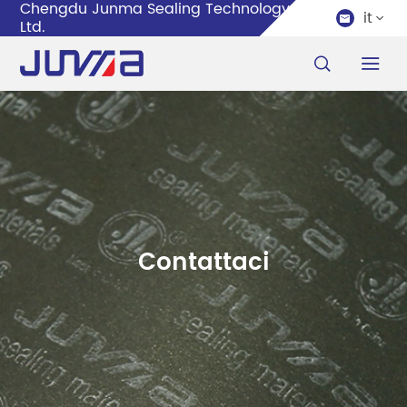
Chengdu Junma Sealing Technology Co.,
it


Ltd.


Contattaci