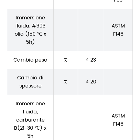
F36
Immersione
fluida, #903
ASTM
olio (150 ℃ x
F146
5h)
Cambio peso
%
≤ 23
Cambio di
%
≤ 20
spessore
Immersione
fluida,
ASTM
carburante
F146
B(21-30 ℃) x
5h