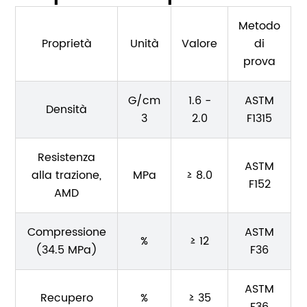
Metodo
Proprietà
Unità
Valore
di
prova
G/cm
1.6 -
ASTM
Densità
3
2.0
F1315
Resistenza
ASTM
alla trazione,
MPa
≥ 8.0
F152
AMD
Compressione
ASTM
%
≥ 12
(34.5 MPa)
F36
ASTM
Recupero
%
≥ 35