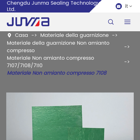
Chengdu Junma Sealing Technology Co.,
it


Ltd.


Casa
Materiale della guarnizione

Materiale della guarnizione Non amianto
compresso
Materiale Non amianto compresso
7107/7108/7110
Materiale Non amianto compresso 7108